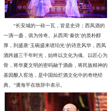
“长安城的一砖一瓦，皆是史诗；西凤酒的
一滴一盏，俱为传奇。从西周‘秦饮’的质朴醇
厚，到盛唐‘玉碗盛来琥珀光’的诗意风华，西凤
酒跨越三千年时光，始终以文化为魂、以匠心为
骨，将华夏文明的密码融于酒曲，将民族精神的
基因酿入窖池，是中国灿烂酒文化中的奇绝经
典。”潘海平在致辞中表示。