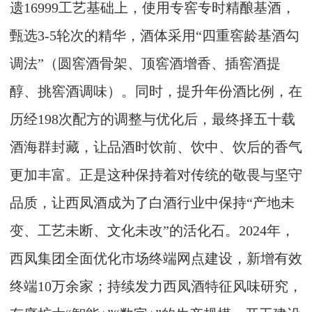
遗16999工艺基础上，使用专窖专时精酿基酒，
甄选3-5轮次的精华，酒体采用“四重窖龄基酒勾
调法”（圆窖酒骨架、顶窖酒增香、插窖酒提
醇、挑窖酒调味）。同时，提升年份酒比例，在
历经198次配方的调整与优化后，最终择五十载
酒海群封藏，让品酒时饮前、饮中、饮后的香气
更加丰富。正是这种保持着对传统的敬畏与坚守
品质，让西凤酒成为了白酒行业中保持“产地未
变、工艺未断、文化未改”的活化石。2024年，
西凤集团全面优化市场终端网点建设，新增有效
终端10万余家；持续发力西凤酒特征风味研究，