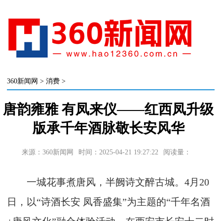
360新闻网
>
消费
>
唐韵雍雅 有凤来仪——红西凤升级
版承千年酒脉敬长安风华
来源：360新闻网
时间：2025-04-21 19:27:22
阅读量：
一城花事煮唐风，半阙诗文醉古城。4月20
日，以“诗酒长安 凤香盛集”为主题的“千年名酒