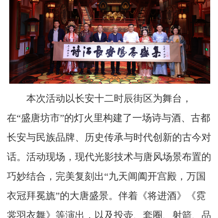
本次活动以长安十二时辰街区为舞台，
在“盛唐坊市”的灯火里构建了一场诗与酒、古都
长安与民族品牌、历史传承与时代创新的古今对
话。活动现场，现代光影技术与唐风场景布置的
巧妙结合，完美复刻出“九天阊阖开宫殿，万国
衣冠拜冕旒”的大唐盛景。伴着《将进酒》《霓
裳羽衣舞》等演出，以及投壶、套圈、射箭、品