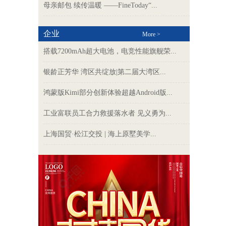
母亲邮包 续传温暖 ——FineToday“...
企业
More >
搭载7200mAh超大电池，电竞性能旗舰荣...
银龄正芳华 湾区共绽放|第二届大湾区...
鸿蒙版Kimi部分创新体验超越Android版...
工业富联员工合力救援落水者 见义勇为...
上海国贸·松江交投 | 海上原墅美学...