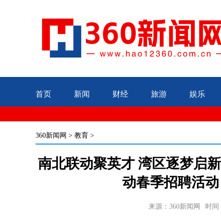
首页
新闻
财经
旅游
娱乐
360新闻网
>
教育
>
南北联动聚英才 湾区逐梦启新程
动春季招聘活动
来源：360新闻网
时间：2