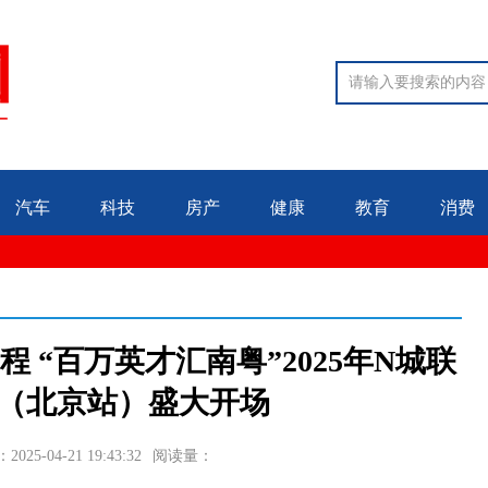
汽车
科技
房产
健康
教育
消费
 “百万英才汇南粤”2025年N城联
（北京站）盛大开场
025-04-21 19:43:32
阅读量：