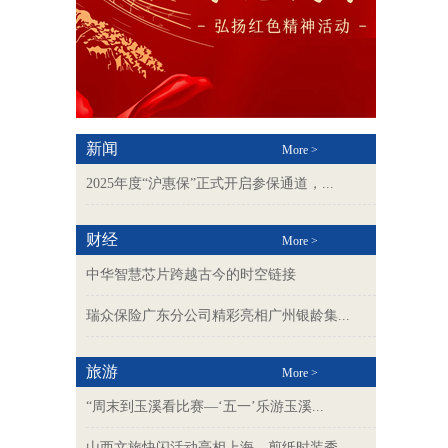
新闻
More >
2025年度“沪惠保”正式开启参保通道，...
财经
More >
中华智慧芯片跨越古今的时空链接
瑞众保险广东分公司精彩亮相广州银龄集...
旅游
More >
“周末到玉溪看比赛—‘五一’乐游玉溪...
山西文旅快闪活动亮相上海，剪纸时装秀...