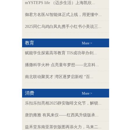
mYSTEPS life （迈步生活）上海凯欣...
御君方名医AI智能体正式上线，用更懂中...
2025同仁乌鸡白凤丸携手小红书小美说三...
教育
More >
赋能学生探索高等教育 TIS成功举办剑...
播撒科学火种·点亮童年梦想——北京科...
南北联动聚英才 湾区逐梦启新程 “百...
消费
More >
乐扣乐扣亮相2025静安咖啡文化节，解锁...
唐韵雍雅 有凤来仪——红西凤升级版承...
益禾堂东南亚茶饮版图再添火力，马来二...