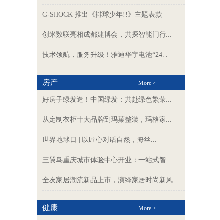
G-SHOCK 推出《排球少年!!》主题表款
创米数联亮相成都建博会，共探智能门行...
技术领航，服务升级！雅迪华宇电池“24...
房产
More >
好房子绿发造！中国绿发：共赴绿色繁荣...
从定制衣柜十大品牌到玛菓整装，玛格家...
世界地球日 | 以匠心对话自然，海丝...
三翼鸟重庆城市体验中心开业：一站式智...
全友家居潮流新品上市，演绎家居时尚新风
健康
More >