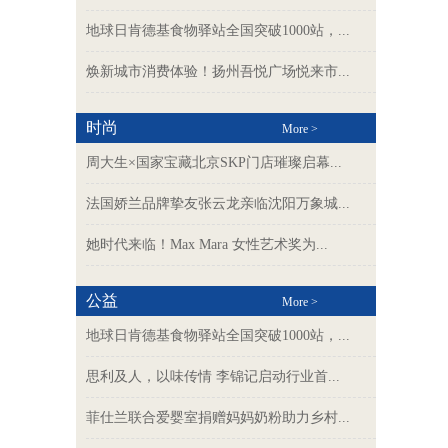
地球日肯德基食物驿站全国突破1000站，...
焕新城市消费体验！扬州吾悦广场悦来市...
时尚
More >
周大生×国家宝藏北京SKP门店璀璨启幕...
法国娇兰品牌挚友张云龙亲临沈阳万象城...
她时代来临！Max Mara 女性艺术奖为...
公益
More >
地球日肯德基食物驿站全国突破1000站，...
思利及人，以味传情 李锦记启动行业首...
菲仕兰联合爱婴室捐赠妈妈奶粉助力乡村...